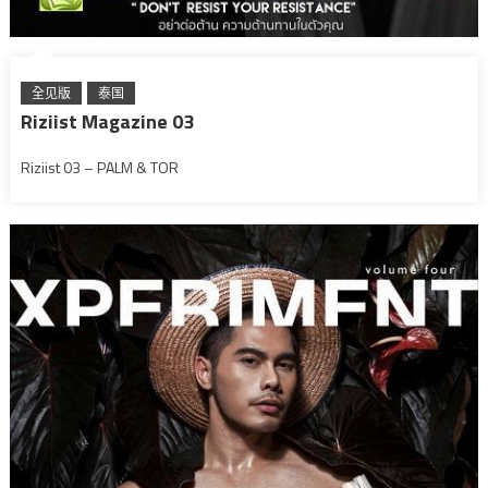
全见版
泰国
Riziist Magazine 03
Riziist 03 – PALM & TOR