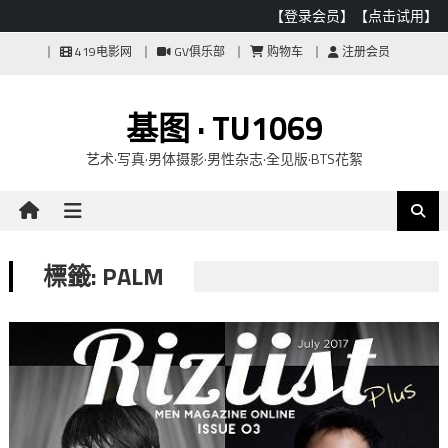
【登录会员】
【点击试用】
Skip
419电影网
GV俱乐部
购物车
注册会员
to
content
基图 · TU1069
艺术·写真·男体摄影·男性杂志·全见版·BTS花絮
標籤: PALM