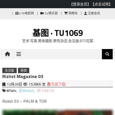
【登录会员】
【点击试用】
Skip
419电影网
GV俱乐部
购物车
注册会员
to
content
基图 · TU1069
艺术·写真·男体摄影·男性杂志·全见版·BTS花絮
全见版
泰国
Riziist Magazine 03
10月28日
152866 次
写真下载
#Palm
,
Riziist
,
TOR (3)
Riziist 03 – PALM & TOR