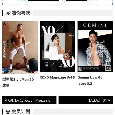
猜你喜欢
XOXO Magazine Vol 8
Gemini New Gen
型男帮StyleMen 20
issue 3.2
成昊
文
CAN by Collection Magazine
LALLALIT 04
章
会员计划