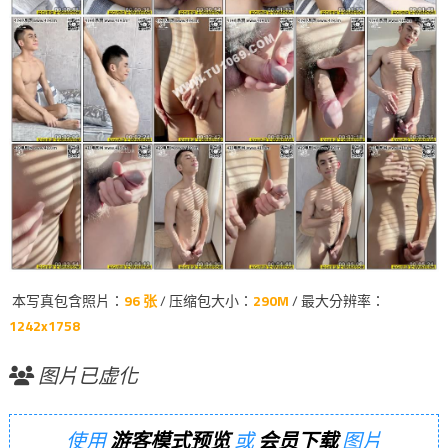
本写真包含照片：
96 张
/ 压缩包大小：
290M
/ 最大分辨率：
1242x1758
图片已虚化
使用
游客模式预览
或
会员下载
图片