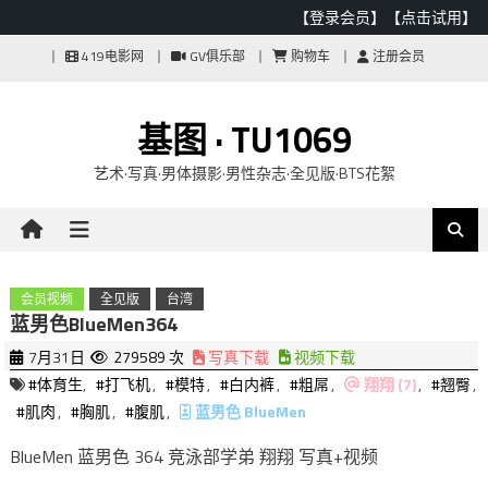
【登录会员】
【点击试用】
Skip
419电影网
GV俱乐部
购物车
注册会员
to
content
基图 · TU1069
艺术·写真·男体摄影·男性杂志·全见版·BTS花絮
会员视频
全见版
台湾
蓝男色BlueMen364
7月31日
279589 次
写真下载
视频下载
#体育生
,
#打飞机
,
#模特
,
#白内裤
,
#粗屌
,
翔翔 (7)
,
#翘臀
,
#肌肉
,
#胸肌
,
#腹肌
,
蓝男色 BlueMen
BlueMen 蓝男色 364 竞泳部学弟 翔翔 写真+视频