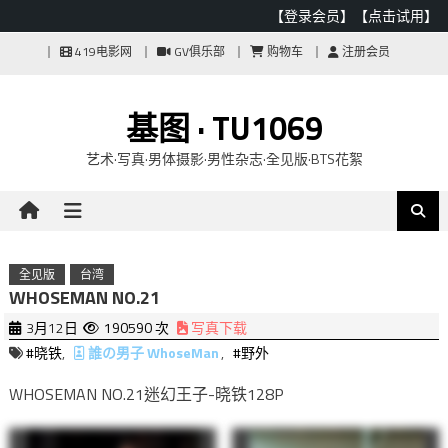
【登录会员】
【点击试用】
Skip
419电影网
GV俱乐部
购物车
注册会员
to
content
基图 · TU1069
艺术·写真·男体摄影·男性杂志·全见版·BTS花絮
全见版
台湾
WHOSEMAN NO.21
3月12日
190590 次
写真下载
#晓铁
,
誰の男子 WhoseMan
,
#野外
WHOSEMAN NO.21迷幻王子-晓铁128P