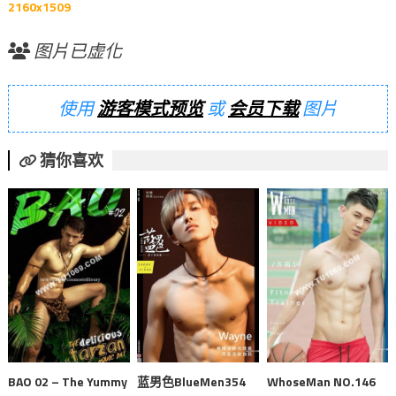
2160x1509
图片已虚化
使用
游客模式预览
或
会员下载
图片
猜你喜欢
BAO 02 – The Yummy
蓝男色BlueMen354
WhoseMan NO.146