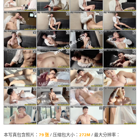
本写真包含照片：
79 张
/ 压缩包大小：
272M
/ 最大分辨率：