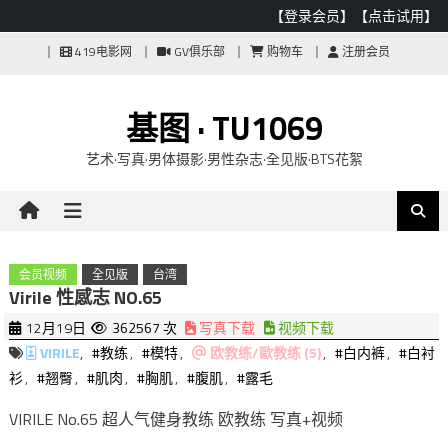
【登录会员】
【点击试用】
Skip
419电影网
GV俱乐部
购物车
注册会员
to
content
基图 · TU1069
艺术·写真·男体摄影·男性杂志·全见版·BTS花絮
会员视频
全见版
台湾
Virile 性感志 NO.65
12月19日
362567 次
写真下载
视频下载
VIRILE
,
#教练
,
#模特
,
欧教练/歐教练 (5)
,
#白内裤
,
#白衬
衫
,
#翘臀
,
#肌肉
,
#胸肌
,
#腹肌
,
#露毛
VIRILE No.65 超人气健身教练 欧教练 写真+视频