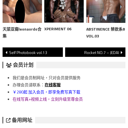
XPERIMENT 06
天菜亚裔leonaordo合
ABSTINENCE 禁欲系8
集
VOL.03
文
Self Photobook vol.13
Rocket NO.7 – JEDAI
章
会员计划
導
我们是会员制网址，只对会员提供服务
覽
办理会员请联系：
在线客服
￥280起 加入会员，即享免费写真下载
在线写真+视频上线，立刻升级至尊会员
备用网址