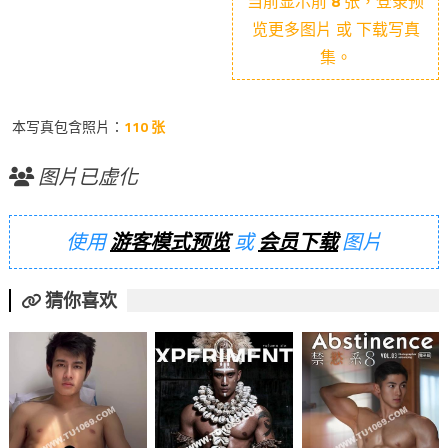
当前显示前
8
张，登录预
览更多图片 或 下载写真
集。
本写真包含照片：
110 张
图片已虚化
使用
游客模式预览
或
会员下载
图片
猜你喜欢