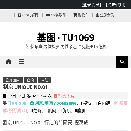
【登录会员】
【点击试用】
Skip
419电影网
GV俱乐部
购物车
注册会员
to
content
基图 · TU1069
艺术·写真·男体摄影·男性杂志·全见版·BTS花絮
公开图库
台湾
大陆
劉京 UNIQUE NO.01
12月17日
455774 次
写真下载
UNIQUE
,
刘京/劉京 ADONISJING
,
#模特
,
#白内裤
,
祝萬
成/祝万成 (7)
,
#翘臀
,
#肌肉
,
#胸肌
,
#腹肌
劉京 UNIQUE NO.01 行走的荷爾蒙-祝萬成