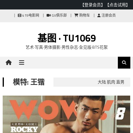
【登录会员】
【点击试用】
Skip
419电影网
GV俱乐部
购物车
注册会员
to
content
基图 · TU1069
艺术·写真·男体摄影·男性杂志·全见版·BTS花絮
模特: 王锴
大陆 肌肉 直男