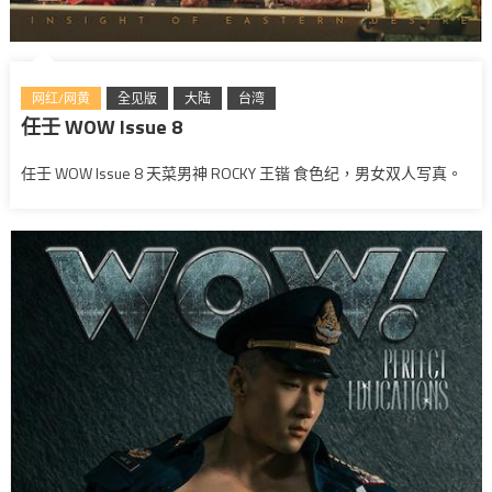
网红/网黄
全见版
大陆
台湾
任壬 WOW Issue 8
任壬 WOW Issue 8 天菜男神 ROCKY 王锴 食色纪，男女双人写真。