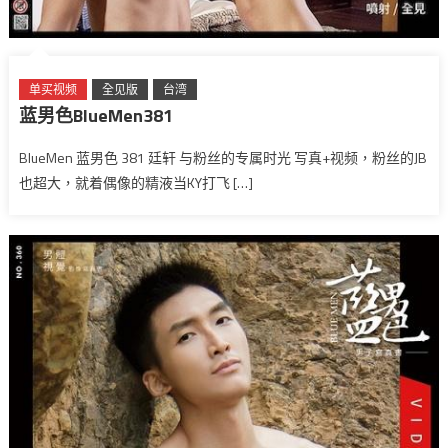
单买视频
全见版
台湾
蓝男色BlueMen381
BlueMen 蓝男色 381 廷轩 与粉丝的专属时光 写真+视频，粉丝的JB
也超大，就着偶像的精液当KY打飞 […]