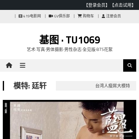
【登录会员】
【点击试用】
Skip
419电影网
GV俱乐部
购物车
注册会员
to
content
基图 · TU1069
艺术·写真·男体摄影·男性杂志·全见版·BTS花絮
模特: 廷轩
台湾人瘦屌大模特