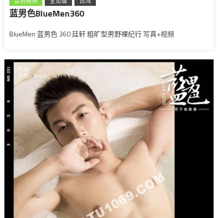
会员视频
全见版
台湾
蓝男色BlueMen360
BlueMen 蓝男色 360 廷轩 粗旷型男野裸纪行 写真+视频