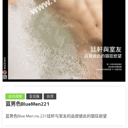
会员视频
全见版
台湾
蓝男色BlueMen221
蓝男色Blue Men no.221廷轩与室友的品尝彼此的猖狂欲望