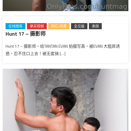
在线图库
单买视频
网红/网黄
全见版
泰国
Hunt 17 – 摄影师
Hunt 17 – 摄影师，给TANTAN EVAN 拍摄写真，被EVAN 大粗屌诱
惑，忍不住口上去！被无套操 […]