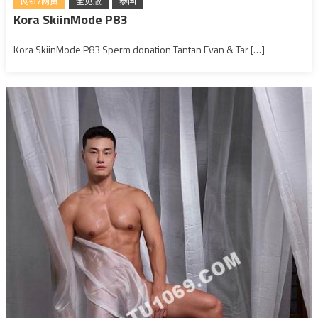
网红/网黄
全见版
泰国
Kora SkiinMode P83
Kora SkiinMode P83 Sperm donation Tantan Evan & Tar […]