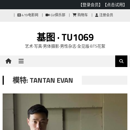
【登录会员】
【点击试用】
Skip
419电影网
GV俱乐部
购物车
注册会员
to
content
基图 · TU1069
艺术·写真·男体摄影·男性杂志·全见版·BTS花絮
模特: TANTAN EVAN