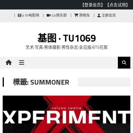
【登录会员】
【点击试用】
Skip
419电影网
GV俱乐部
购物车
注册会员
to
content
基图 · TU1069
艺术·写真·男体摄影·男性杂志·全见版·BTS花絮
標籤: SUMMONER