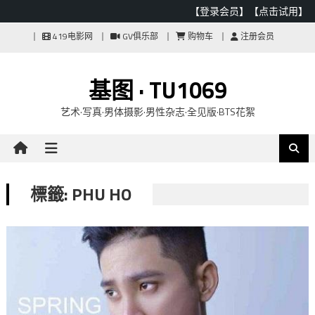
【登录会员】
【点击试用】
Skip
419电影网
GV俱乐部
购物车
注册会员
to
content
基图 · TU1069
艺术·写真·男体摄影·男性杂志·全见版·BTS花絮
標籤: PHU HO