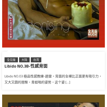
全见版
大陆
台湾
Libido NO.3B-性感背面
Libido NO.03 極品性感教練-趙雷。背面的全裸比正面更有吸引力，
又大又圆的翘臀，青蛙啪的姿势，这个姿 […]