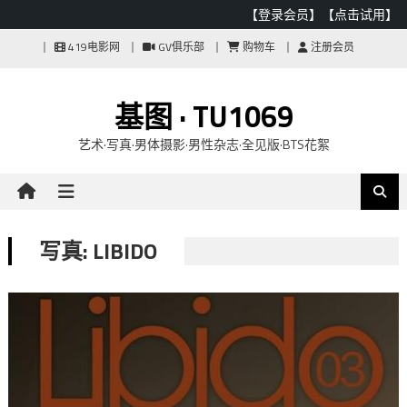
【登录会员】
【点击试用】
Skip
419电影网
GV俱乐部
购物车
注册会员
to
content
基图 · TU1069
艺术·写真·男体摄影·男性杂志·全见版·BTS花絮
写真: LIBIDO