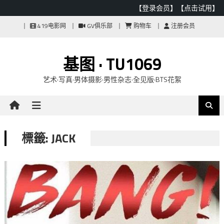
【登录会员】
【点击试用】
Skip
419电影网
GV俱乐部
购物车
注册会员
to
content
基图 · TU1069
艺术·写真·男体摄影·男性杂志·全见版·BTS花絮
標籤: JACK