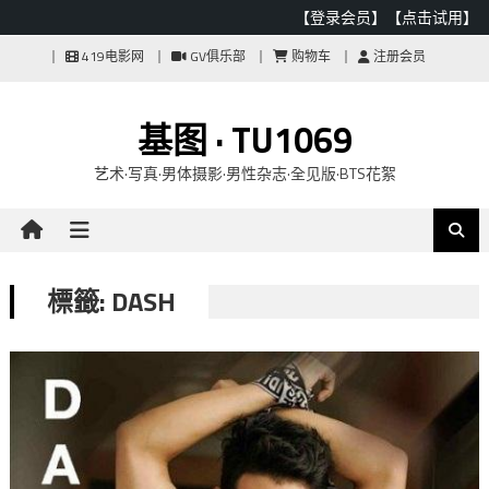
【登录会员】
【点击试用】
Skip
419电影网
GV俱乐部
购物车
注册会员
to
content
基图 · TU1069
艺术·写真·男体摄影·男性杂志·全见版·BTS花絮
標籤: DASH