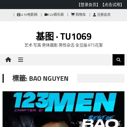
【登录会员】
【点击试用】
Skip
419电影网
GV俱乐部
购物车
注册会员
to
content
基图 · TU1069
艺术·写真·男体摄影·男性杂志·全见版·BTS花絮
標籤: BAO NGUYEN