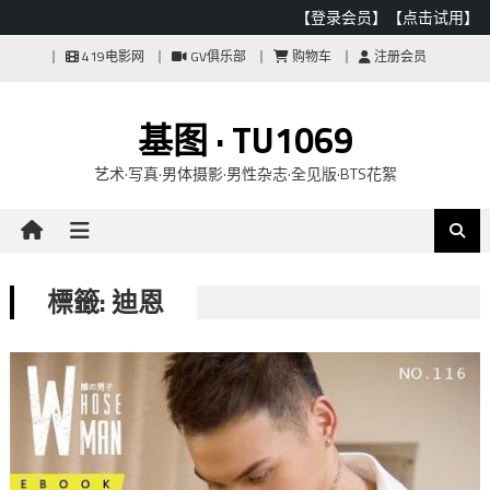
【登录会员】
【点击试用】
Skip
419电影网
GV俱乐部
购物车
注册会员
to
content
基图 · TU1069
艺术·写真·男体摄影·男性杂志·全见版·BTS花絮
標籤: 迪恩