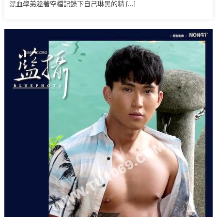
混血學弟趁著空檔記錄下自己琳黑的精 […]