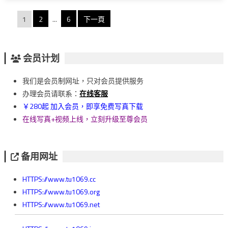
文
1
2
...
6
下一頁
章
分
会员计划
頁
我们是会员制网址，只对会员提供服务
办理会员请联系：
在线客服
￥280起 加入会员，即享免费写真下载
在线写真+视频上线，立刻升级至尊会员
备用网址
HTTPS://www.tu1069.cc
HTTPS://www.tu1069.org
HTTPS://www.tu1069.net