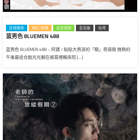
在线图库
网红/网黄
会员视频
全见版
台湾
蓝男色 BLUEMEN 488
蓝男色 BLUEMEN 488 – 阿寶 / 貼貼大男孩的「精」奇探險 微熱的
午後最适合脫光光躺在被窩裡賴床阳 […]