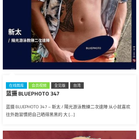
在线图库
会员视频
全见版
台湾
蓝摄 BLUEPHOTO 347
蓝摄 BLUEPHOTO 347 – 新太 / 陽光游泳教練二次達陣 从小就喜欢
往外跑習慣把自己晒得黑黑的 大 […]