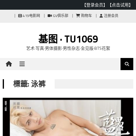
【登录会员】
【点击试用】
Skip
419电影网
GV俱乐部
购物车
注册会员
to
content
基图 · TU1069
艺术·写真·男体摄影·男性杂志·全见版·BTS花絮
標籤: 泳裤