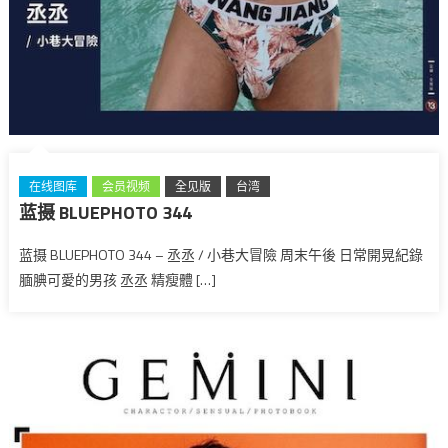
在线图库
会员视频
全见版
台湾
蓝摄 BLUEPHOTO 344
蓝摄 BLUEPHOTO 344 – 丞丞 / 小巷大冒險 周末午後 日常開晃紀錄
腼腆可愛的男孩 丞丞 精瘦體 […]