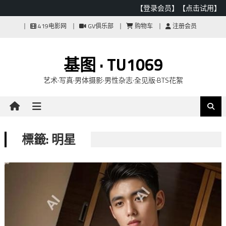
【登录会员】
【点击试用】
Skip
419电影网
GV俱乐部
购物车
注册会员
to
content
基图 · TU1069
艺术·写真·男体摄影·男性杂志·全见版·BTS花絮
標籤: 明星