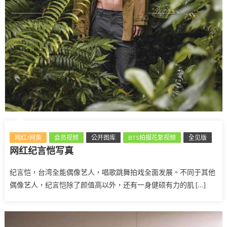
网红/网黄
会员视频
公开图库
BTS拍摄花絮视频
全见版
网红纪言恺写真
台湾
纪言恺，台湾全能偶像艺人，唱歌跳舞拍戏全面发展。不同于其他
偶像艺人，纪言恺除了颜值高以外，还有一身健硕有力的肌 […]