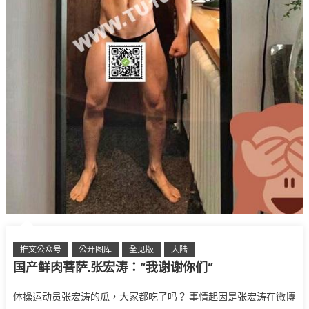
推文公众号
公开图库
全见版
大陆
国产鲜肉菩萨.张宏涛：“我谢谢你们”
体操运动员张宏涛的瓜，大家都吃了吗？ 事情起因是张宏涛在微博