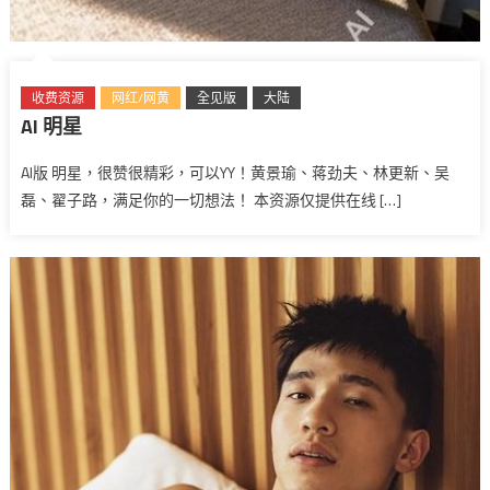
收费资源
网红/网黄
全见版
大陆
AI 明星
AI版 明星，很赞很精彩，可以YY！黄景瑜、蒋劲夫、林更新、吴
磊、翟子路，满足你的一切想法！ 本资源仅提供在线 […]