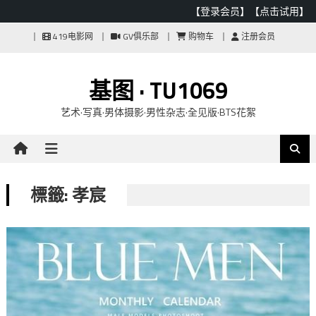
【登录会员】
【点击试用】
Skip
419电影网
GV俱乐部
购物车
注册会员
to
content
基图 · TU1069
艺术·写真·男体摄影·男性杂志·全见版·BTS花絮
標籤: 孝宸