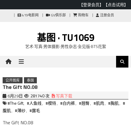
【登录会员】
【点击试用】
Skip
419电影网
GV俱乐部
购物车
注册会员
to
content
基图 · TU1069
艺术·写真·男体摄影·男性杂志·全见版·BTS花絮
公开图库
泰国
The Gift NO.08
6月29日
281740 次
写真下载
#The Gift
,
#人鱼线
,
#模特
,
#白内裤
,
#翘臀
,
#肌肉
,
#胸肌
,
#
腹肌
,
#薄纱
,
#露毛
The Gift NO.08