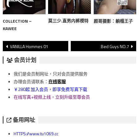
莫三少.直男内裤模特
COLLECTION –
颜哥摄影：躺榻王子
KAWEE
文
VANILLA Hommes 01
Bed Guys NO.7
章
会员计划
導
我们是会员制网址，只对会员提供服务
覽
办理会员请联系：
在线客服
￥280起 加入会员，即享免费写真下载
在线写真+视频上线，立刻升级至尊会员
备用网址
HTTPS://www.tu1069.cc