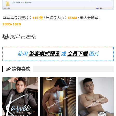
本写真包含照片：
115 张
/ 压缩包大小：
654M
/ 最大分辨率：
2880x1920
图片已虚化
使用
游客模式预览
或
会员下载
图片
猜你喜欢