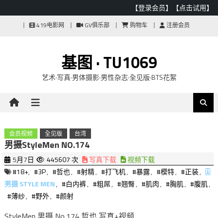
【登录会员】
【点击试用】
Skip
419电影网
GV俱乐部
购物车
注册会员
to
content
基图 · TU1069
艺术·写真·男体摄影·男性杂志·全见版·BTS花絮
会员视频
全见版
台湾
男摄StyleMen NO.174
5月7日
445607 次
写真下载
视频下载
#18+
,
#3P
,
#哲也
,
#射精
,
#打飞机
,
#暴露
,
#模特
,
#正装
,
男摄 STYLE MEN
,
#白内裤
,
#粗屌
,
#翘臀
,
#肌肉
,
#胸肌
,
#腹肌
,
#薄纱
,
#野外
,
#颜射
StyleMen 男摄 No.174 哲也 写真+视频