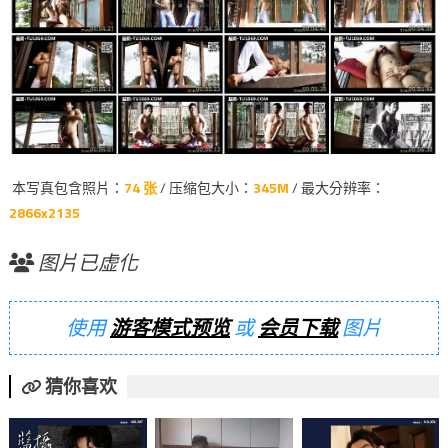
本写真包含照片：
74 张
/ 压缩包大小：
345M
/ 最大分辨率：
2866x2135
图片已虚化
使用
游客模式预览
或
会员下载
图片
猜你喜欢