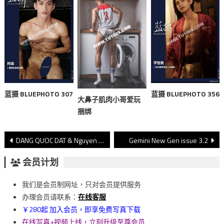
蓝摄 BLUEPHOTO 307
蓝摄 BLUEPHOTO 356
大鼻子肌肉小哥爱玩
捆绑
文
DANG QUOC DAT & Nguyen Tien Quan
Gemini New Gen issue 3.2
章
会员计划
導
我们是会员制网址，只对会员提供服务
覽
办理会员请联系：
在线客服
￥280起 加入会员，即享免费写真下载
在线写真+视频上线，立刻升级至尊会员