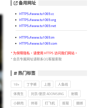
备用网址
HTTPS://www.tu1069.cc
HTTPS://www.tu1069.org
HTTPS://www.tu1069.net
HTTPS://www.tu1069.im
HTTPS://www.tu1069.com
* 为保障隐私，请使用 HTTPS 访问我们网站。
* 会员专属网址请联系QQ客服索取
热门标签
18+
丁字裤
上翘
人鱼线
体育生
刘京/劉京 ADONISJING
射精
小鲜肉
帅哥
打飞机
抠菊
捆绑