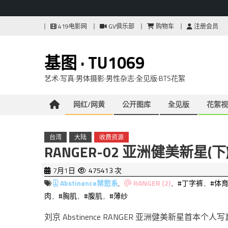
Skip
419电影网
GV俱乐部
购物车
注册会员
to
content
基图 · TU1069
艺术·写真·男体摄影·男性杂志·全见版·BTS花絮
网红/网黄
公开图库
全见版
花絮视
台湾
大陆
收费资源
RANGER-02 亚洲健美新星(下
7月1日
475413 次
Abstinence禁慾系
,
RANGER (2)
,
#丁字裤
,
#体
肉
,
#胸肌
,
#腹肌
,
#薄纱
刘京 Abstinence RANGER 亚洲健美新星首本个