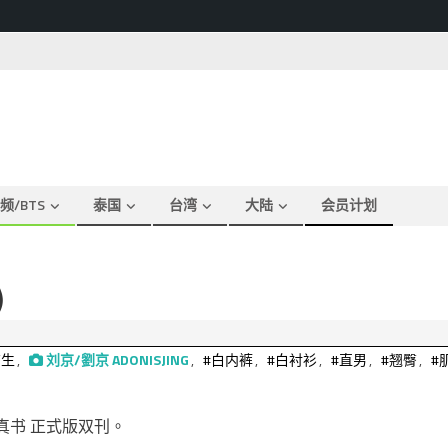
频/BTS
泰国
台湾
大陆
会员计划
)
育生
,
刘京/劉京 ADONISJING
,
#白内裤
,
#白衬衫
,
#直男
,
#翘臀
,
#
人写真书 正式版双刊。