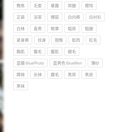
教练
无套
暴露
架腿
模特
正装
浴室
爆筋
白内裤
白衬衫
白袜
直男
眼罩
粗屌
粗腿
紧身裤
纹身
翘臀
肌肉
肛毛
胸肌
腹毛
腹肌
腿毛
蓝摄 BluePhoto
蓝男色 BlueMen
薄纱
蹲操
长袜
露毛
黑屌
黑皮
黑袜