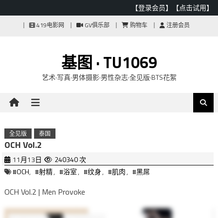
【登录会员】
【点击试用】
Skip
419电影网
GV俱乐部
购物车
注册会员
to
content
基图 · TU1069
艺术·写真·男体摄影·男性杂志·全见版·BTS花絮
全见版
泰国
OCH Vol.2
11月13日
240340 次
#OCH
,
#射精
,
#浴室
,
#纹身
,
#肌肉
,
#黑屌
OCH Vol.2 | Men Provoke