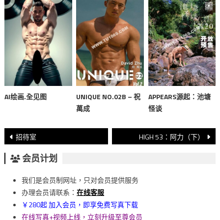
AI绘画.全见图
UNIQUE NO.02B – 祝
APPEARS源起：池塘
萬成
怪谈
文
招待室
HIGH 53：阿力（下）
章
会员计划
導
我们是会员制网址，只对会员提供服务
覽
办理会员请联系：
在线客服
￥280起 加入会员，即享免费写真下载
在线写真+视频上线，立刻升级至尊会员