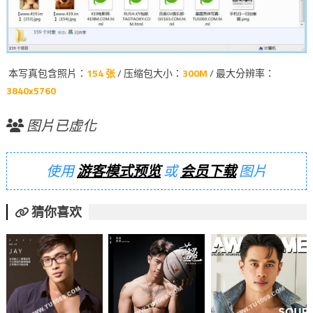
本写真包含照片：
154 张
/ 压缩包大小：
300M
/ 最大分辨率：
3840x5760
图片已虚化
使用
游客模式预览
或
会员下载
图片
猜你喜欢