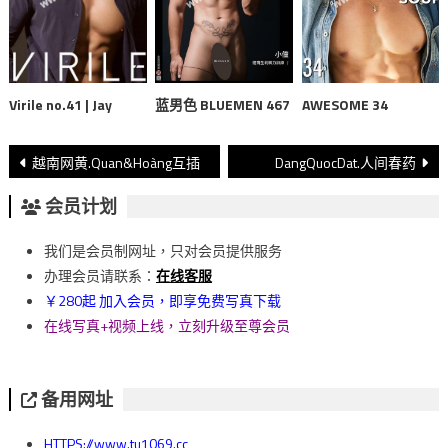
蓝男色 BLUEMEN 467
AWESOME 34
Virile no.41 | Jay
文
越南网黄.Quan&Hoàng互插
DangQuocDat.人间春药
章
会员计划
導
我们是会员制网址，只对会员提供服务
覽
办理会员请联系：
在线客服
￥280起 加入会员，即享免费写真下载
在线写真+视频上线，立刻升级至尊会员
备用网址
HTTPS://www.tu1069.cc