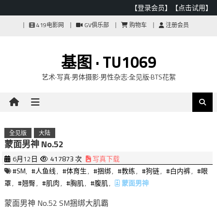
【登录会员】
【点击试用】
Skip
419电影网
GV俱乐部
购物车
注册会员
to
content
基图 · TU1069
艺术·写真·男体摄影·男性杂志·全见版·BTS花絮
全见版
大陆
蒙面男神 No.52
6月12日
417873 次
写真下载
#SM
,
#人鱼线
,
#体育生
,
#捆绑
,
#教练
,
#狗链
,
#白内裤
,
#眼
罩
,
#翘臀
,
#肌肉
,
#胸肌
,
#腹肌
,
蒙面男神
蒙面男神 No.52 SM捆绑大肌霸