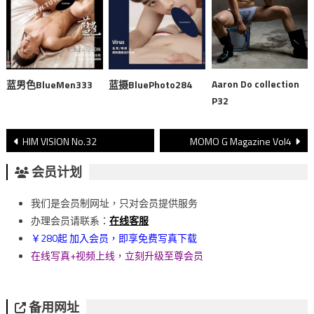
Aaron Do collection
蓝男色BlueMen333
蓝摄BluePhoto284
P32
文
HIM VISION No.32
MOMO G Magazine Vol4
章
会员计划
導
我们是会员制网址，只对会员提供服务
覽
办理会员请联系：
在线客服
￥280起 加入会员，即享免费写真下载
在线写真+视频上线，立刻升级至尊会员
备用网址