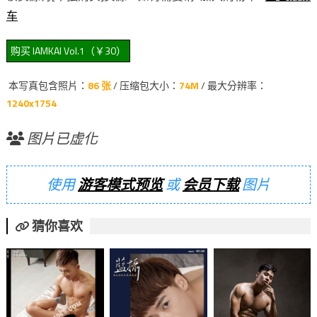
车
本写真包含照片：
86 张
/ 压缩包大小：
74M
/ 最大分辨率：
1240x1754
图片已虚化
使用
游客模式预览
或
会员下载
图片
猜你喜欢