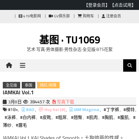
【登录会员】
【点击试用】
Skip
419电影网
GV俱乐部
购物车
注册会员
to
content
基图 · TU1069
艺术·写真·男体摄影·男性杂志·全见版·BTS花絮
全见版
泰国
网红/网黄
IAMKAI Vol.1
3月8日
384457 次
写真下载
#18+
,
BAO
,
Huy Kai (8)
,
IAM Magzine
,
#丁字裤
,
#模特
,
#泳裤
,
#白内裤
,
#皮靴
,
#粗屌
,
#翘臀
,
#肌肉
,
#胸肌
,
#腹肌
,
#
薄纱
,
#露毛
IAMKAI Vol.1 KAI Shades of Smooth，土狗帅哥的性感。