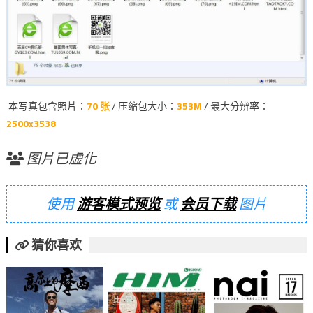
本写真包含照片：
70 张
/ 压缩包大小：
353M
/ 最大分辨率：
2500x3538
图片已虚化
使用
游客模式预览
或
会员下载
图片
猜你喜欢