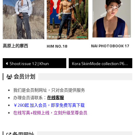
高原上的摩西
NAI PHOTOBOOK 17
HIM NO.18
文
Shoot issue 12 | Khun
Kora SkiinMode collection P62
章
会员计划
導
我们是会员制网址，只对会员提供服务
覽
办理会员请联系：
在线客服
￥280起 加入会员，即享免费写真下载
在线写真+视频上线，立刻升级至尊会员
备用网址