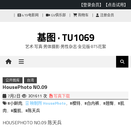
【登录会员】
【点击试用】
Skip
419电影网
GV俱乐部
购物车
注册会员
to
content
基图 · TU1069
艺术·写真·男体摄影·男性杂志·全见版·BTS花絮
公开图库
台湾
HousePhoto NO.09
7月2日
301611 次
写真下载
#小鲜肉
,
映制所 HousePhoto
,
#模特
,
#白内裤
,
#翘臀
,
#肌
肉
,
#腹肌
,
#陈天兵
HOUSEPHOTO NO.09 陈天兵