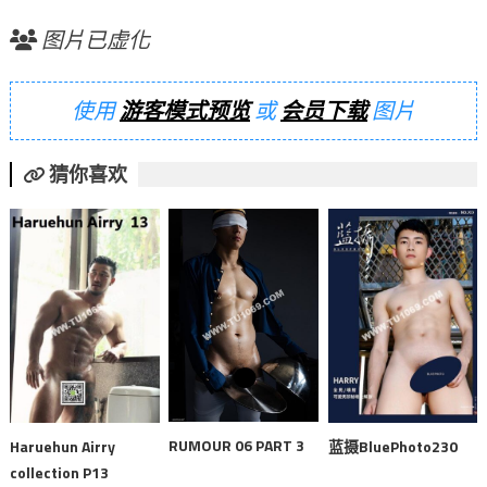
图片已虚化
使用
游客模式预览
或
会员下载
图片
猜你喜欢
RUMOUR 06 PART 3
Haruehun Airry
蓝摄BluePhoto230
collection P13