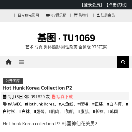
【登录会员】
【点击试用】
Skip
419电影网
GV俱乐部
购物车
注册会员
to
content
基图 · TU1069
艺术·写真·男体摄影·男性杂志·全见版·BTS花絮
公开图库
Hot Hunk Korea Collection P2
9月15日
391829 次
写真下载
#AAVEC
,
#Hot hunk Korea
,
#人鱼线
,
#模特
,
#正装
,
#白内裤
,
#
白衬衫
,
#白袜
,
#翘臀
,
#肌肉
,
#胸肌
,
#腹肌
,
#长袜
,
#韩国
Hot hunk Korea collection P2 韩国神仙花美男2