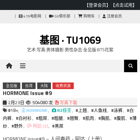
【登录会员】
【点击试用】
Skip
419电影网
GV俱乐部
购物车
注册会员
to
content
基图 · TU1069
艺术·写真·男体摄影·男性杂志·全见版·BTS花絮
全见版
台湾
大陆
收费资源
HORMONE Issue #9
2月23日
504080 次
写真下载
#18+
,
HORMONE
,
R2任壬
,
#上翘
,
#人鱼线
,
#泳裤
,
#白
内裤
,
#白衬衫
,
#粗屌
,
#粗腿
,
#翘臀
,
#肌肉
,
#胸肌
,
#腹肌
,
#薄
纱
,
#野外
,
阿达 (2)
,
#黑屌
HORMONE issue#9 – 人间春药 - 阿达（上册）