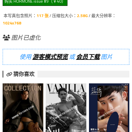
本写真包含照片：
117 张
/ 压缩包大小：
2.58G
/ 最大分辨率：
1024x768
图片已虚化
使用
游客模式预览
或
会员下载
图片
猜你喜欢