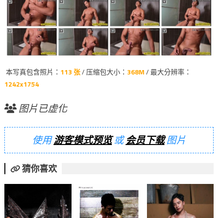
本写真包含照片：
113 张
/ 压缩包大小：
368M
/ 最大分辨率：
1242x1754
图片已虚化
使用
游客模式预览
或
会员下载
图片
猜你喜欢