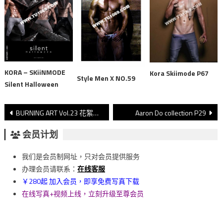
KORA – SKiiNMODE
Kora Skiimode P67
Style Men X NO.59
Silent Halloween
文
BURNING ART Vol.23 花絮视频
Aaron Do collection P29
章
会员计划
導
我们是会员制网址，只对会员提供服务
覽
办理会员请联系：
在线客服
￥280起 加入会员，即享免费写真下载
在线写真+视频上线，立刻升级至尊会员