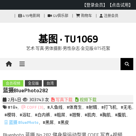
【登录会员】
【点击试用】
Skip
419电影网
GV俱乐部
购物车
注册会员
to
content
基图 · TU1069
艺术·写真·男体摄影·男性杂志·全见版·BTS花絮
会员视频
全见版
台湾
蓝摄BluePhoto282
2月4日
303743 次
写真下载
视频下载
#18+
,
COFF (3)
,
#人鱼线
,
#体育生
,
#射精
,
#打飞机
,
#无毛
,
#模特
,
#浴缸
,
#白内裤
,
#粗屌
,
#翘臀
,
#肌肉
,
#胸肌
,
#腹肌
,
蓝摄 BluePhoto
,
#黑屌
,
#黑皮
Bluephoto 蓝摄 No.282 健身房运动型男 COFF 写真+视频