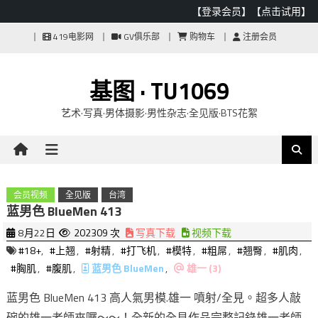
【登录会员】
【点击试用】
Skip
419电影网
GV俱乐部
购物车
注册会员
to
content
基图 · TU1069
艺术·写真·男体摄影·男性杂志·全见版·BTS花絮
会员视频
全见版
台湾
蓝男色 BlueMen 413
8月22日
202309 次
写真下载
视频下载
#18+
,
#上翘
,
#射精
,
#打飞机
,
#模特
,
#粗屌
,
#翘臀
,
#肌肉
,
#胸肌
,
#腹肌
,
蓝男色 BlueMen
,
雄一 (3)
蓝男色 BlueMen 413 高人氣男模.雄一 噴射/全見。超多人敲
碗的雄一老師來囉～～！全新的全見作品完整記錄雄一老師