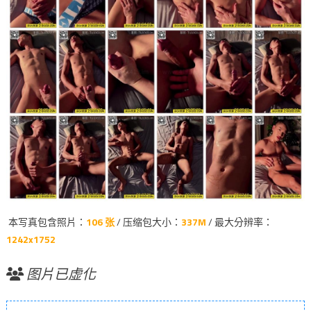
本写真包含照片：
106 张
/ 压缩包大小：
337M
/ 最大分辨率：
1242x1752
图片已虚化