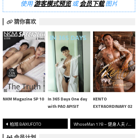
使用
游客模式预览
或
会员下载
图片
猜你喜欢
NKM Magazine SP 10
In 365 Days One day
KENTO
with PAO APISIT
EXTRAORDINARY 02
文
柏旭 BAIXUFOTO
WhoseMan 178 – 健身人夫 / 歐教練
章
会员计划