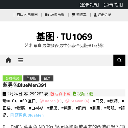
【登录会员】
【点击试用】
Skip
419电影网
GV俱乐部
购物车
注册会员
to
content
基图 · TU1069
艺术·写真·男体摄影·男性杂志·全见版·BTS花絮
会员视频
全见版
台湾
蓝男色BlueMen391
2月24日
299282 次
写真下载
视频下载
#18+
,
#69 互口
,
Aaron (8)
,
Steven (6)
,
#口交
,
#模特
,
#
正装
,
#爆筋
,
#白衬衫
,
#粗屌
,
#翘臀
,
#肌肉
,
#胸肌
,
#腹肌
,
#舔
奶
,
蓝男色 BlueMen
BLUEMEN 蓝男色 NO.391 轻抚舔控 解放男友的西装狂想 写真