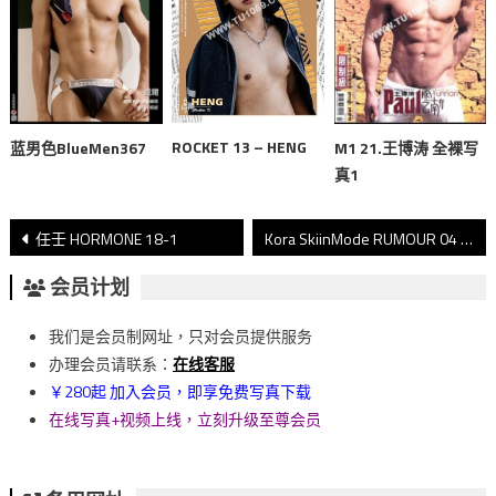
ROCKET 13 – HENG
蓝男色BlueMen367
M1 21.王博涛 全裸写
真1
文
任壬 HORMONE 18-1
Kora SkiinMode RUMOUR 04 CH2
章
会员计划
導
我们是会员制网址，只对会员提供服务
覽
办理会员请联系：
在线客服
￥280起 加入会员，即享免费写真下载
在线写真+视频上线，立刻升级至尊会员