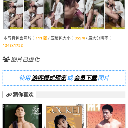
本写真包含照片：
111 张
/ 压缩包大小：
355M
/ 最大分辨率：
1242x1752
图片已虚化
使用
游客模式预览
或
会员下载
图片
猜你喜欢