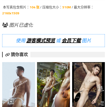
本写真包含照片：
104 张
/ 压缩包大小：
510M
/ 最大分辨率：
2160x1509
图片已虚化
使用
游客模式预览
或
会员下载
图片
猜你喜欢