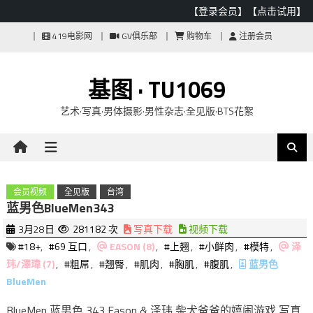
【登录会员】
【点击试用】
Skip
419电影网
GV俱乐部
购物车
注册会员
to
content
基图 · TU1069
艺术·写真·男体摄影·男性杂志·全见版·BTS花絮
会员视频
全见版
台湾
蓝男色BlueMen343
3月28日
281182 次
写真下载
视频下载
#18+
,
#69 互口
,
EASON (8)
,
#上翘
,
#小鲜肉
,
#模特
,
泽
玮/澤瑋 (7)
,
#粗屌
,
#翘臀
,
#肌肉
,
#胸肌
,
#腹肌
,
蓝男色
BlueMen
BlueMen 蓝男色 343 Eason & 泽玮 柴犬爸爸的嬉闹游戏 写真