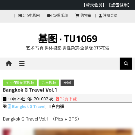
【登录会员】
【点击试用】
Skip
419电影网
GV俱乐部
购物车
注册会员
to
content
基图 · TU1069
艺术·写真·男体摄影·男性杂志·全见版·BTS花絮
BTS拍摄花絮视频
会员视频
泰国
Bangkok G Travel Vol.1
10月29日
201032 次
写真下载
Bangkok G Travel
,
#白内裤
Bangkok G Travel Vol.1 （Pics + BTS）