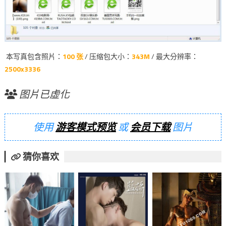
本写真包含照片：
100 张
/ 压缩包大小：
343M
/ 最大分辨率：
2500x3336
图片已虚化
使用
游客模式预览
或
会员下载
图片
猜你喜欢