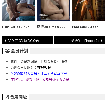
Hunt Series EP.07
蓝摄BluePhoto256
Pharaohs Curse 1
文
ADDICTION 癮 NO.04A
蓝摄BluePhoto 194
章
会员计划
導
我们是会员制网址，只对会员提供服务
覽
办理会员请联系：
在线客服
￥280起 加入会员，即享免费写真下载
在线写真+视频上线，立刻升级至尊会员
备用网址