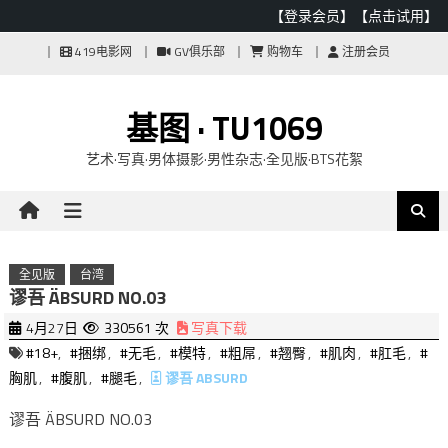
【登录会员】
【点击试用】
Skip
419电影网
GV俱乐部
购物车
注册会员
to
content
基图 · TU1069
艺术·写真·男体摄影·男性杂志·全见版·BTS花絮
全见版
台湾
谬吾 ÄBSURD NO.03
4月27日
330561 次
写真下载
#18+
,
#捆绑
,
#无毛
,
#模特
,
#粗屌
,
#翘臀
,
#肌肉
,
#肛毛
,
#
胸肌
,
#腹肌
,
#腿毛
,
谬吾 ABSURD
谬吾 ÄBSURD NO.03