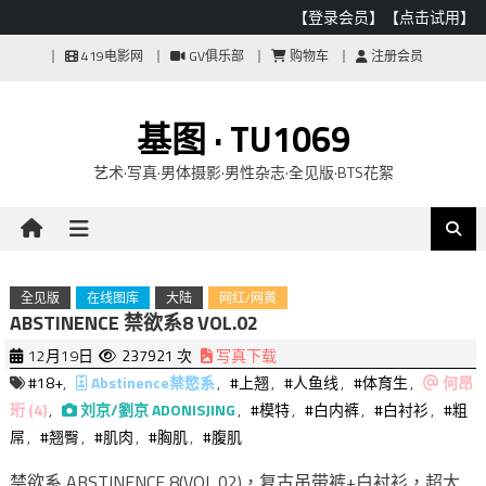
【登录会员】
【点击试用】
Skip
419电影网
GV俱乐部
购物车
注册会员
to
content
基图 · TU1069
艺术·写真·男体摄影·男性杂志·全见版·BTS花絮
全见版
在线图库
大陆
网红/网黄
ABSTINENCE 禁欲系8 VOL.02
12月19日
237921 次
写真下载
#18+
,
Abstinence禁慾系
,
#上翘
,
#人鱼线
,
#体育生
,
何昂
珩 (4)
,
刘京/劉京 ADONISJING
,
#模特
,
#白内裤
,
#白衬衫
,
#粗
屌
,
#翘臀
,
#肌肉
,
#胸肌
,
#腹肌
禁欲系 ABSTINENCE 8(VOL 02)，复古吊带裤+白衬衫，超大