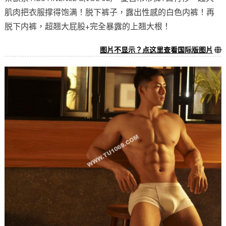
肌肉把衣服撑得饱满！脱下裤子，露出性感的白色内裤！再
脱下内裤，超翘大屁股+完全暴露的上翘大根！
图片不显示？点这里查看国际版图片