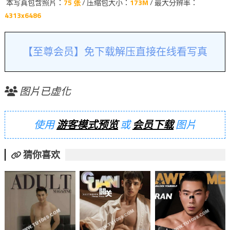
本写真包含照片：
75 张
/ 压缩包大小：
173M
/ 最大分辨率：
4313x6486
【至尊会员】免下载解压直接在线看写真
图片已虚化
使用
游客模式预览
或
会员下载
图片
猜你喜欢