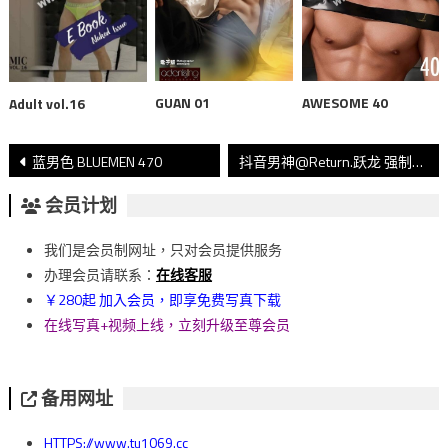
GUAN 01
AWESOME 40
Adult vol.16
文
蓝男色 BLUEMEN 470
抖音男神@Return.跃龙 强制取精
章
会员计划
導
我们是会员制网址，只对会员提供服务
覽
办理会员请联系：
在线客服
￥280起 加入会员，即享免费写真下载
在线写真+视频上线，立刻升级至尊会员
备用网址
HTTPS://www.tu1069.cc