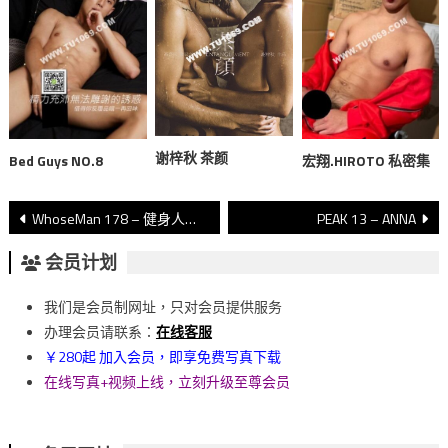
谢梓秋 茶颜
Bed Guys NO.8
宏翔.HIROTO 私密集
文
WhoseMan 178 – 健身人夫 / 歐教練
PEAK 13 – ANNA
章
会员计划
導
我们是会员制网址，只对会员提供服务
覽
办理会员请联系：
在线客服
￥280起 加入会员，即享免费写真下载
在线写真+视频上线，立刻升级至尊会员