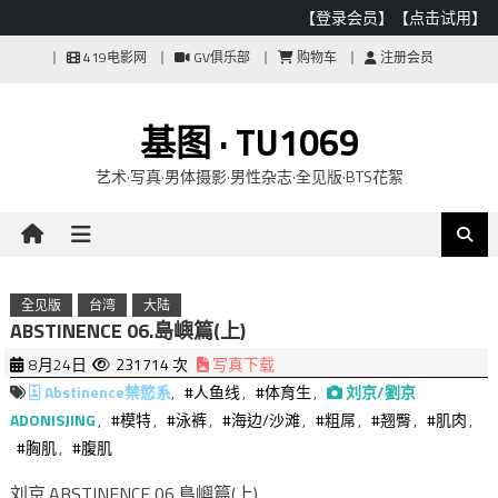
【登录会员】
【点击试用】
Skip
419电影网
GV俱乐部
购物车
注册会员
to
content
基图 · TU1069
艺术·写真·男体摄影·男性杂志·全见版·BTS花絮
全见版
台湾
大陆
ABSTINENCE 06.島嶼篇(上)
8月24日
231714 次
写真下载
Abstinence禁慾系
,
#人鱼线
,
#体育生
,
刘京/劉京
ADONISJING
,
#模特
,
#泳裤
,
#海边/沙滩
,
#粗屌
,
#翘臀
,
#肌肉
,
#胸肌
,
#腹肌
刘京.ABSTINENCE 06.島嶼篇(上)