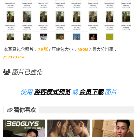
本写真包含照片：
79 张
/ 压缩包大小：
450M
/ 最大分辨率：
2571x3714
图片已虚化
使用
游客模式预览
或
会员下载
图片
猜你喜欢